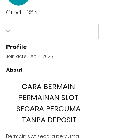
Credit 365
Profile
Join date: Feb 4, 2025
About
CARA BERMAIN 
PERMAINAN SLOT 
SECARA PERCUMA 
TANPA DEPOSIT
Bermain slot secara percuma 